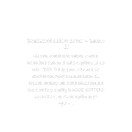
Svatební salon Brno – Salon
El
Historie svatebního salonu v Brně,
konkrétně Salonu El sahá nepřímo až do
roku 2005. Tehdy jsme v Bratislavě
otevřeli náš nový svatební salon EL.
Krásné nevěsty tak mohli okusit kvalitní
svatební šaty značky MAGGIE SOTTERO
za skvělé ceny. Osobní přístup při
výběru...
Čist více