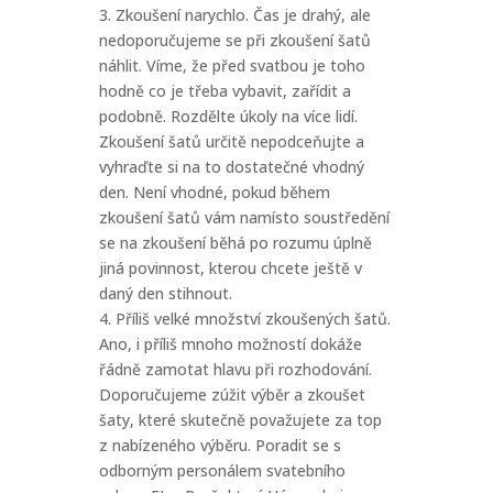
3. Zkoušení narychlo. Čas je drahý, ale
nedoporučujeme se při zkoušení šatů
náhlit. Víme, že před svatbou je toho
hodně co je třeba vybavit, zařídit a
podobně. Rozdělte úkoly na více lidí.
Zkoušení šatů určitě nepodceňujte a
vyhraďte si na to dostatečné vhodný
den. Není vhodné, pokud během
zkoušení šatů vám namísto soustředění
se na zkoušení běhá po rozumu úplně
jiná povinnost, kterou chcete ještě v
daný den stihnout.
4. Příliš velké množství zkoušených šatů.
Ano, i příliš mnoho možností dokáže
řádně zamotat hlavu při rozhodování.
Doporučujeme zúžit výběr a zkoušet
šaty, které skutečně považujete za top
z nabízeného výběru. Poradit se s
odborným personálem svatebního