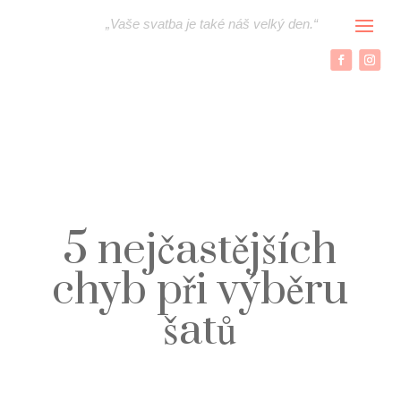
„
Vaše svatba je také náš velký den.“
5 nejčastějších
chyb při výběru
šatů