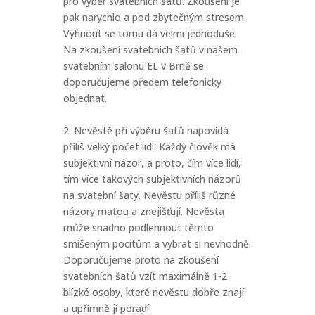
pro výběr svatebních šatů. Zkoušení je
pak narychlo a pod zbytečným stresem.
Vyhnout se tomu dá velmi jednoduše.
Na zkoušení svatebních šatů v našem
svatebním salonu EL v Brně se
doporučujeme předem telefonicky
objednat.
2. Nevěstě při výběru šatů napovídá
příliš velký počet lidí. Každý člověk má
subjektivní názor, a proto, čím více lidí,
tím více takových subjektivních názorů
na svatební šaty. Nevěstu příliš různé
názory matou a znejišťují. Nevěsta
může snadno podlehnout těmto
smíšeným pocitům a vybrat si nevhodně.
Doporučujeme proto na zkoušení
svatebních šatů vzít maximálně 1-2
blízké osoby, které nevěstu dobře znají
a upřímně jí poradí.