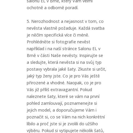
salonu EL v Brně, který Vám velmi
ochotně a odborně poradí.
5. Nerozhodnost a nejasnost v tom, co
nevěsta vlastně požaduje. Každá svatba
je něčím specifická více či méně.
Prohlédněte si fotografie nevěst
například i na naší stránce Salonu EL v
Brně v části Naše nevěsty. Inspirujte se
a sledujte, která nevěsta si na svůj typ
postavy vybrala jaké šaty. Zkuste si určit,
jaký typ ženy jste. Co je pro Vás ještě
přirozené a vhodné. Naopak, co je pro
Vás již příliš extravagantní. Pokud
naleznete šaty, které se vám na první
pohled zamlouvají, poznamenejte si
jejich model, a doporučujeme Vám i
poznačit si, co se Vám na nich konkrétní
líbilo a proč jste si je zvolili do užšího
výběru. Pokud si vytipujete několik šatů,