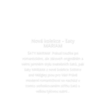
Nová kolekce – šaty
MARIAM
ŠATY MARIAM Pokud toužíte po
romantickém, ale zároveň originálním a
velmi jemném stylu svatebních šatů, pak
šaty MARIAM z nové kolekce Sottero
and Midgley jsou pro Vás! Právě
moderní romantičnost se nachází v
tomto sofistikovaném střihu šatů s
velkou tylovou sukní....
Číst více