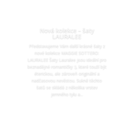
Nová kolekce – šaty
LAURALEE
Představujeme Vám další krásné šaty z
nové kolekce MAGGIE SOTTERO:
LAURALEE Šaty Lauralee jsou ideální pro
beznadějné romantičky :), které touží být
éterickou, ale zároveň originální a
nadčasovou nevěstou. Sukně těchto
šatů se skládá z několika vrstev
jemného tylu a...
Číst více