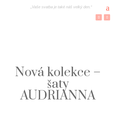
„
Vaše svatba je také náš velký den.“
Nová kolekce –
šaty
AUDRIANNA