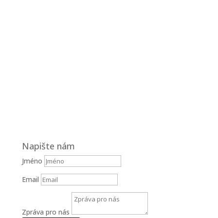
Po – Pá:
08.00 – 13.00 h
13.30 – 20.00 h
Sobota:
Na objednávku
Neděle:
Zavřeno
Navštivte nás
Svatební Salon El
Svatební a společenské šaty
Hybešova 30
602 00 Brno
(OD Krystal – vchod ze zadu OD)
Napište nám
Jméno
Email
Zpráva pro nás