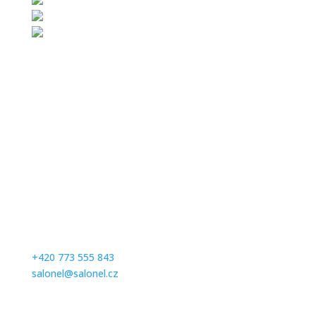
Kontaktujte nás
Milé zákaznice, abychom se Vám mohli plně věnovat,
prosíme Vás, abyste se na zkoušení svatebních a
společenských šatů předem telefonicky objednali na
čísle:
+420 773 555 843
salonel@salonel.cz
Ďakujeme a tešíme sa na Vašu návštevu.
Otevírací hodiny