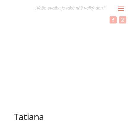
„
Vaše svatba je také náš velký den.“
Tatiana