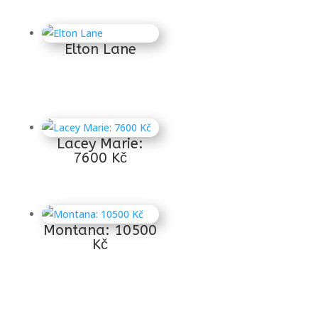
Elton Lane
14 400
Kč
Lacey Marie:
7600 Kč
Montana: 10500
Kč
10 500
Kč