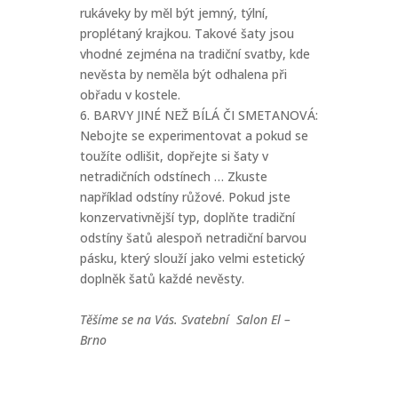
rukáveky by měl být jemný, týlní,
proplétaný krajkou. Takové šaty jsou
vhodné zejména na tradiční svatby, kde
nevěsta by neměla být odhalena při
obřadu v kostele.
6. BARVY JINÉ NEŽ BÍLÁ ČI SMETANOVÁ:
Nebojte se experimentovat a pokud se
toužíte odlišit, dopřejte si šaty v
netradičních odstínech … Zkuste
například odstíny růžové. Pokud jste
konzervativnější typ, doplňte tradiční
odstíny šatů alespoň netradiční barvou
pásku, který slouží jako velmi estetický
doplněk šatů každé nevěsty.
Těšíme se na Vás. Svatební Salon El –
Brno