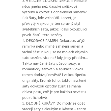
3. VÝRAZNĚ ZDOBEN DEKOLT: Hledáte
něco jiného než klasické srdíčkové
výstřihy a korzet s odhalenými rameny?
Pak šaty, kde vrchní díl, korzet, je
překrytý krajkou, je ten správný styl
svatebních šatů, jakož i další okouzlující
prvek šatů této sezóny.
4. DEKORACE RAMEN: Dekorace, ať již
ramínka nebo mírně zahalení ramen a
vrchní části rukou, se na molech objevilo
tuto sezónu více než kdy jindy předtím…
Takto navržené šaty působí sexy, a
romanticky zároveň a aplikace v okolí
ramen dodávají nevěstě i velkou špetku
originality. Kromě toho, takto navržené
šaty dokážou opticky zúžit zejména
oblast pasu, což je pro každou nevěstu
pouze lichotivé.
5. DLOUHÉ RUKÁVY: Do módy se opět
vracejí šaty s dlouhým rukávem – tento