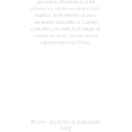
jedinečnou příležitost navštívit
světoznámy veletrh svatebních šatů a
doplňků, INTERBRIDE konané v
německém Dusseldorfu. Svatební
atmosféru jsme cítili již při vstupu do
samotného areálu, kterou umocnil
zejména obrovský růžový...
Číst více
Pozor na čínské svatební
šaty