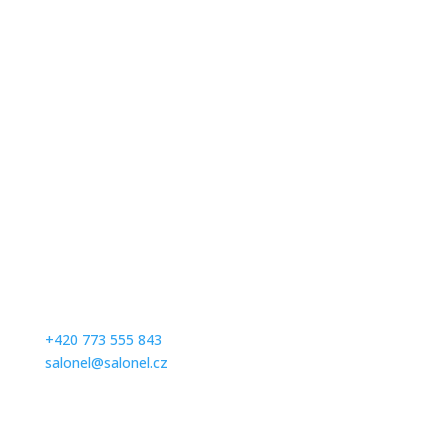
Kontaktujte nás
Milé zákaznice, abychom se Vám mohli plně věnovat,
prosíme Vás, abyste se na zkoušení svatebních a
společenských šatů předem telefonicky objednali na
čísle:
+420 773 555 843
salonel@salonel.cz
Ďakujeme a tešíme sa na Vašu návštevu.
Otevírací hodiny