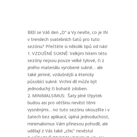
Blíží se Váš den „D“ a Vy nevíte, co je IN
v trendech svatebních šatů pro tuto
sezónu? Přečtěte si několik tipů od nás!
1. VZDUŠNÉ SUKNĚ: Velkým hitem této
sezóny nejsou pouze velké tylové, či z
jiného materiálu vyrobené sukně… ale
také jemné, vzdušnější a étericky
působící sukně. Vrchní díl může být
jednoduchý či bohatě zdoben.
2. MINIMALSIMUS: Šaty plné třpytek
budou asi pro většinu nevěst těmi
vysněnými… no tuto sezónu okouzlíte i v
šatech bez aplikacií, úplná jednoduchost,
minimalismus Vám přinesou pohodlí, ale
udělají z Vás také „chic“ nevěstu!