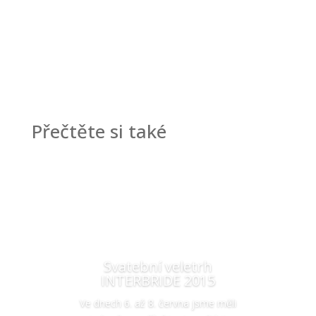
Přečtěte si také
Svatební veletrh
INTERBRIDE 2015
Ve dnech 6. až 8. června jsme měli