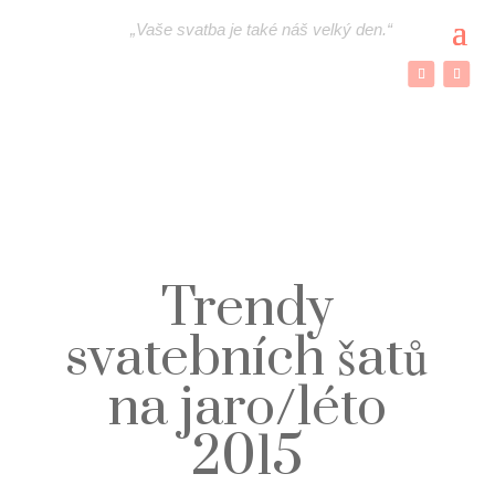
„
Vaše svatba je také náš velký den.“
Trendy
svatebních šatů
na jaro/léto
2015