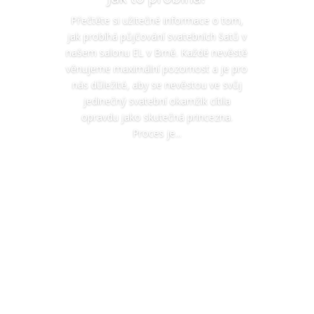
Přečtěte si užitečné informace o tom,
jak probíhá půjčování svatebních šatů v
našem salonu EL v Brně. Každé nevěstě
věnujeme maximální pozornost a je pro
nás důležité, aby se nevěstou ve svůj
jedinečný svatební okamžik cítila
opravdu jako skutečná princezna.
Proces je...
Číst více