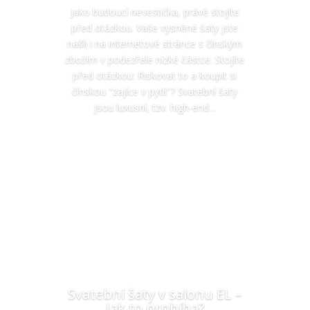
Jako budoucí nevestička, právě stojíte
před otázkou. Vaše vysněné šaty jste
našli i na internetové stránce s čínským
zbožím v podezřele nízké částce. Stojíte
před otázkou: Riskovat to a koupit si
čínskou "zajíce v pytli"? Svatební šaty
jsou luxusní, tzv. high-end...
Čist více
Svatební šaty v salonu EL –
Jak to probíha?