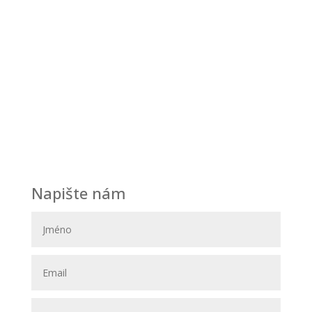
Po – Pá:
08.00 – 13.00 h
13.30 – 20.00 h
Sobota:
Na objednávku
Neděle:
Zavřeno
Navštivte nás
Svatební Salon El
Svatební a společenské šaty
Hybešova 30
602 00 Brno
(OD Krystal – vchod ze zadu OD)
Napište nám