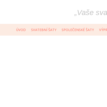
„
Vaše svat
ÚVOD
SVATEBNÍ ŠATY
SPOLEČENSKÉ ŠATY
VÝP