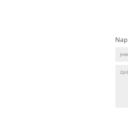
Nap
Navštivte nás
novat,
Svatební Salon El
a
Svatební a společenské šaty
li na
Hybešova 30
602 00 Brno
(OD Krystal – vchod ze zadu OD)