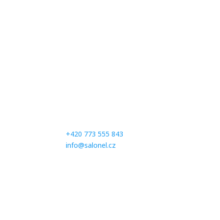
Kontaktujte nás
Milé zákaznice, abychom se Vám mohli plně vě
prosíme Vás, abyste se na zkoušení svatebních 
společenských šatů předem telefonicky objedna
čísle:
+420 773 555 843
info@salonel.cz
Ďakujeme a tešíme sa na Vašu návštevu.
Otevírací hodiny
Po – Pá: Na objednávku
Sobota:
Na objednávku
Neděle:
Zavřeno