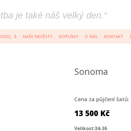
ba je také náš velký den.“
RODEJ
NAŠE NEVĚSTY
DOPLŇKY
O NÁS
KONTAKT
Sonoma
Cena za půjčení šatů:
13 500
Kč
Velikost:34-36