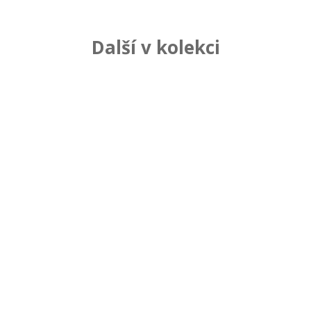
Další v kolekci
Súvisiace produkty