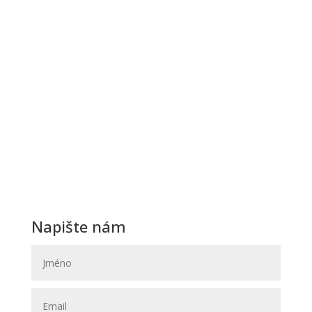
Ďakujeme a tešíme sa na Vašu návštevu.
Otevírací hodiny
Po – Pá: Na objednávku
Sobota:
Na objednávku
Neděle:
Zavřeno
Navštivte nás
Svatební Salon El
Svatební a společenské šaty
Hybešova 30
602 00 Brno
(OD Krystal – vchod ze zadu OD)
Napište nám