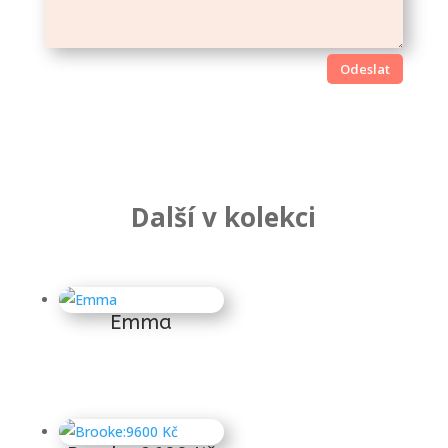
Odeslat
Další v kolekci
Súvisiace produkty
Emma
13 100
Kč