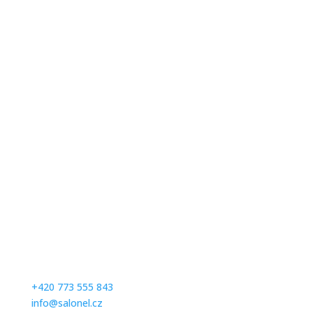
Kontaktujte nás
Milé zákaznice, abychom se Vám mohli plně věnovat,
prosíme Vás, abyste se na zkoušení svatebních a
společenských šatů předem telefonicky objednali na
čísle:
+420 773 555 843
info@salonel.cz