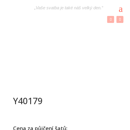
„
Vaše svatba je také náš velký den.“
Y40179
Cena za půjčení šatů: