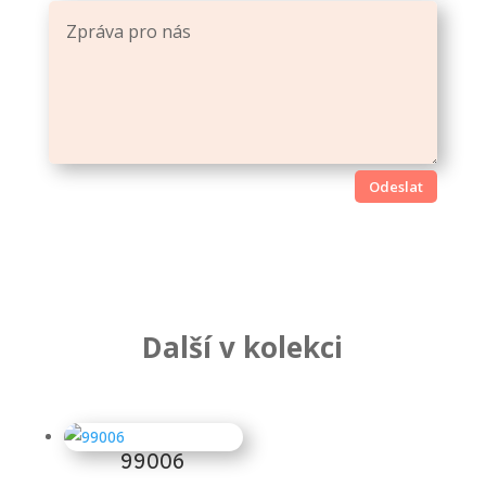
Odeslat
Další v kolekci
Súvisiace produkty
99006