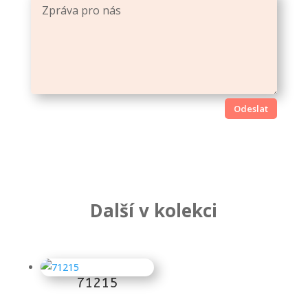
Odeslat
Další v kolekci
Súvisiace produkty
71215