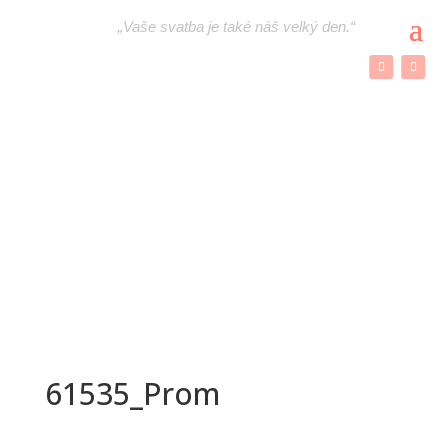
„
Vaše svatba je také náš velký den.“
61535_Prom