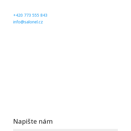
čísle:
+420 773 555 843
info@salonel.cz
Ďakujeme a tešíme sa na Vašu návštevu.
Otevírací hodiny
Po – Pá: Na objednávku
Sobota:
Na objednávku
Neděle:
Zavřeno
Navštivte nás
Svatební Salon El
Svatební a společenské šaty
Hybešova 30
602 00 Brno
(OD Krystal – vchod ze zadu OD)
Napište nám