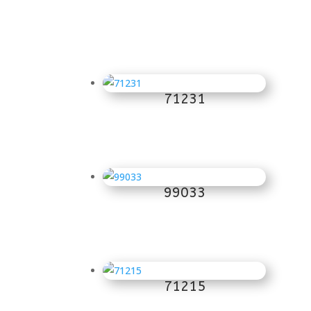
71231
2 900
Kč
99033
2 900
Kč
71215