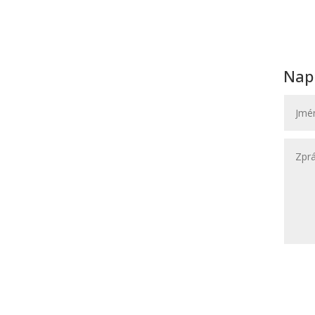
Nap
Navštivte nás
novat,
Svatební Salon El
a
Svatební a společenské šaty
li na
Hybešova 30
602 00 Brno
(OD Krystal – vchod ze zadu OD)