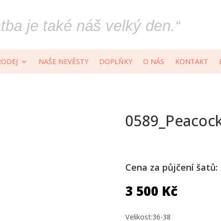
ba je také náš velký den.“
RODEJ
NAŠE NEVĚSTY
DOPLŇKY
O NÁS
KONTAKT
0589_Peacoc
Cena za půjčení šatů:
3 500
Kč
Velikost:36-38