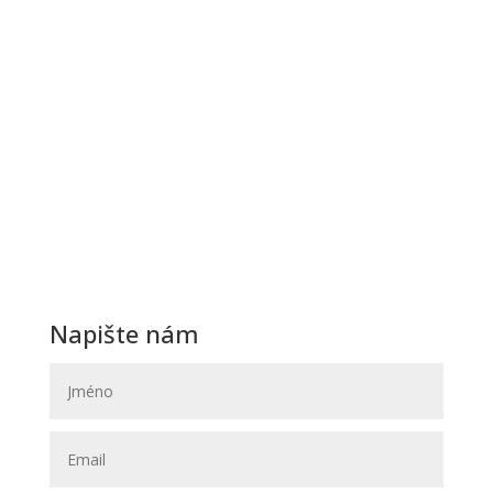
Ďakujeme a tešíme sa na Vašu návštevu.
Otevírací hodiny
Po – Pá: Na objednávku
Sobota:
Na objednávku
Neděle:
Zavřeno
Navštivte nás
Svatební Salon El
Svatební a společenské šaty
Hybešova 30
602 00 Brno
(OD Krystal – vchod ze zadu OD)
Napište nám