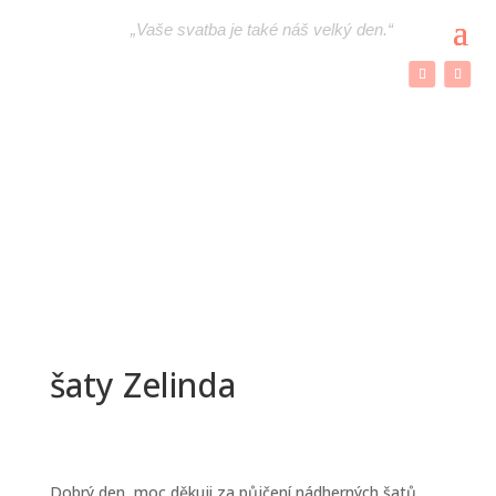
„
Vaše svatba je také náš velký den.“
šaty Zelinda
Dobrý den, moc děkuji za půjčení nádherných šatů