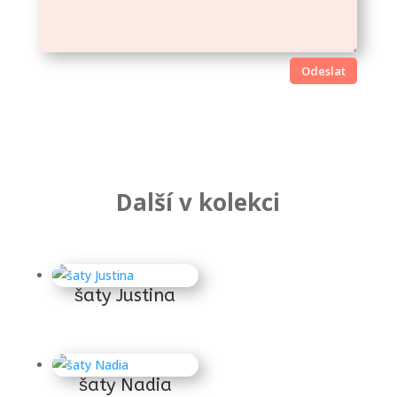
Odeslat
Další v kolekci
Súvisiace produkty
šaty Justina
šaty Nadia