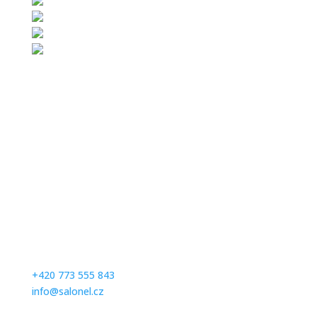
Kontaktujte nás
Milé zákaznice, abychom se Vám mohli plně věnovat,
prosíme Vás, abyste se na zkoušení svatebních a
společenských šatů předem telefonicky objednali na
čísle:
+420 773 555 843
info@salonel.cz