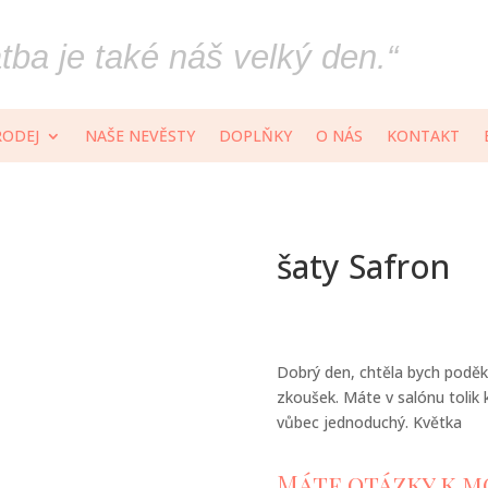
ba je také náš velký den.“
RODEJ
NAŠE NEVĚSTY
DOPLŇKY
O NÁS
KONTAKT
šaty Safron
Dobrý den, chtěla bych poděk
zkoušek. Máte v salónu tolik 
vůbec jednoduchý. Květka
Máte otázky k m