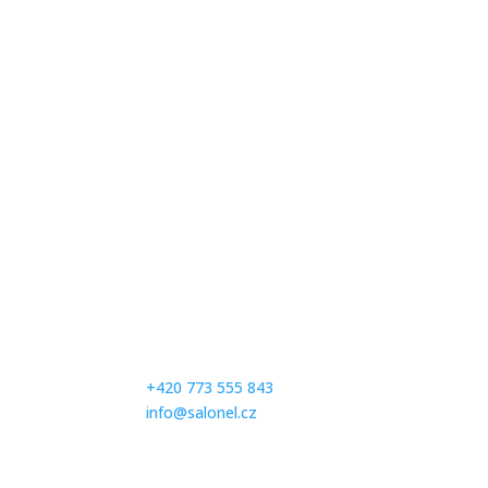
Kontaktujte nás
Milé zákaznice, abychom se Vám mohli plně vě
prosíme Vás, abyste se na zkoušení svatebních 
společenských šatů předem telefonicky objedna
čísle:
+420 773 555 843
info@salonel.cz
Ďakujeme a tešíme sa na Vašu návštevu.
Otevírací hodiny