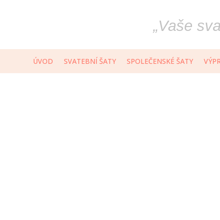
„
Vaše svat
ÚVOD
SVATEBNÍ ŠATY
SPOLEČENSKÉ ŠATY
VÝP