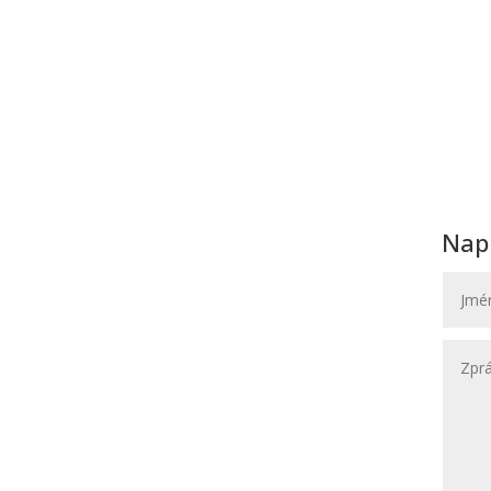
Nap
Navštivte nás
novat,
Svatební Salon El
a
Svatební a společenské šaty
li na
Hybešova 30
602 00 Brno
(OD Krystal – vchod ze zadu OD)