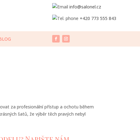
info@salonel.cz
+420 773 555 843
BLOG
ovat za profesionální přístup a ochotu během
krásných šatů, že výběr těch pravých nebyl
odelu? Napište nám.