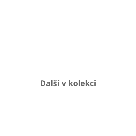
Další v kolekci
Súvisiace produkty