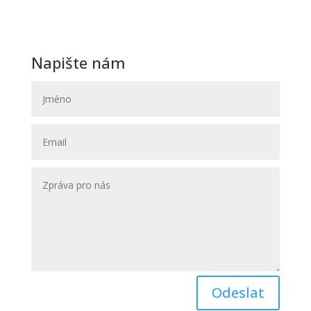
602 00 Brno
(OD Krystal – vchod ze zadu OD)
Napište nám
Odeslat