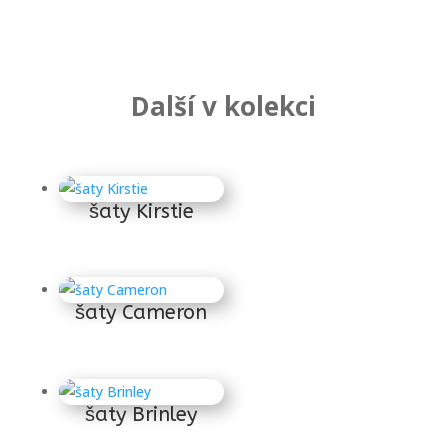
Další v kolekci
Súvisiace produkty
šaty Kirstie
šaty Cameron
šaty Brinley