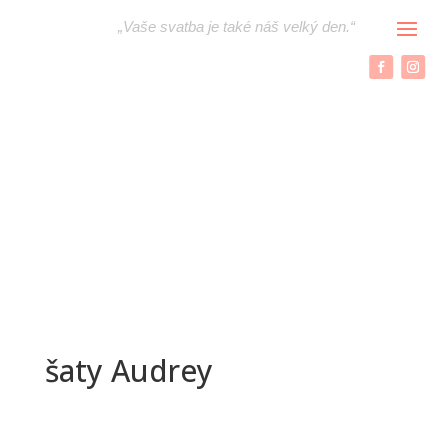
„
Vaše svatba je také náš velký den.“
šaty Audrey