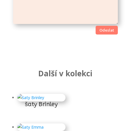
Odeslat
Další v kolekci
Súvisiace produkty
šaty Brinley