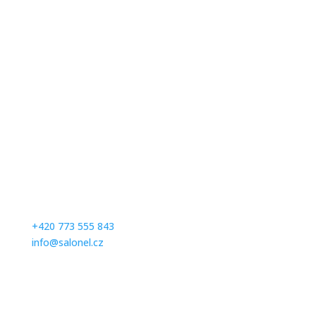
Kontaktujte nás
Milé zákaznice, abychom se Vám mohli plně věnovat,
prosíme Vás, abyste se na zkoušení svatebních a
společenských šatů předem telefonicky objednali na
čísle:
+420 773 555 843
info@salonel.cz
Ďakujeme a tešíme sa na Vašu návštevu.
Otevírací hodiny
Po – Pá: Na objednávku