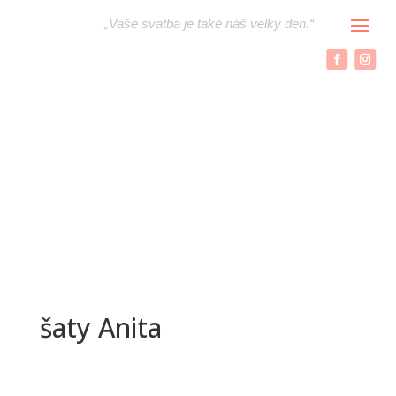
„
Vaše svatba je také náš velký den.“
šaty Anita