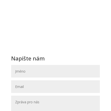
Sobota:
Na objednávku
Neděle:
Zavřeno
Navštivte nás
Svatební Salon El
Svatební a společenské šaty
Hybešova 30
602 00 Brno
(OD Krystal – vchod ze zadu OD)
Napište nám