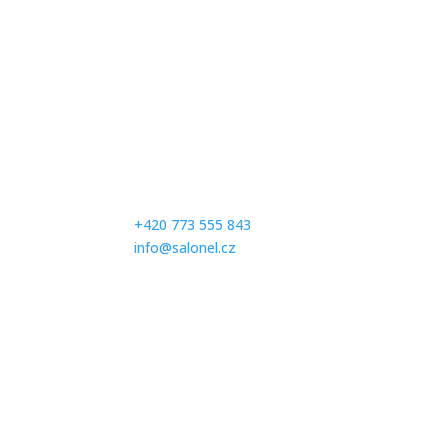
Kontaktujte nás
Milé zákaznice, abychom se Vám mohli plně vě
prosíme Vás, abyste se na zkoušení svatebních 
společenských šatů předem telefonicky objedna
čísle:
+420 773 555 843
info@salonel.cz
Ďakujeme a tešíme sa na Vašu návštevu.
Otevírací hodiny
Po – Pá: Na objednávku
Sobota:
Na objednávku
Neděle:
Zavřeno