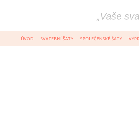
„
Vaše svat
ÚVOD
SVATEBNÍ ŠATY
SPOLEČENSKÉ ŠATY
VÝP