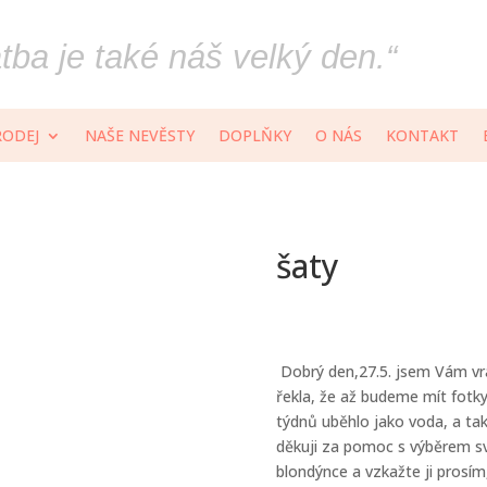
ba je také náš velký den.“
RODEJ
NAŠE NEVĚSTY
DOPLŇKY
O NÁS
KONTAKT
šaty
Dobrý den,27.5. jsem Vám vrac
řekla, že až budeme mít fotky
týdnů uběhlo jako voda, a t
děkuji za pomoc s výběrem sv
blondýnce a vzkažte ji prosím