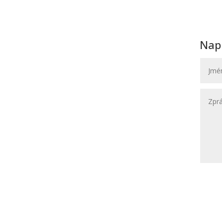
Nap
Navštivte nás
novat,
Svatební Salon El
a
Svatební a společenské šaty
li na
Hybešova 30
602 00 Brno
(OD Krystal – vchod ze zadu OD)