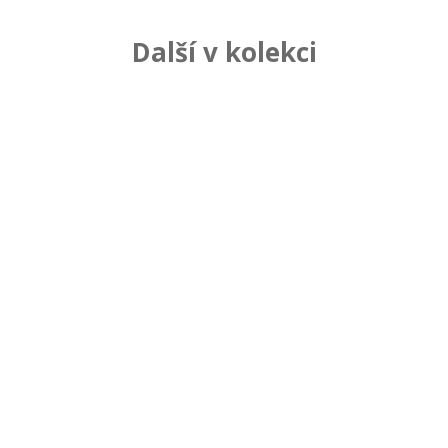
Další v kolekci
Súvisiace produkty