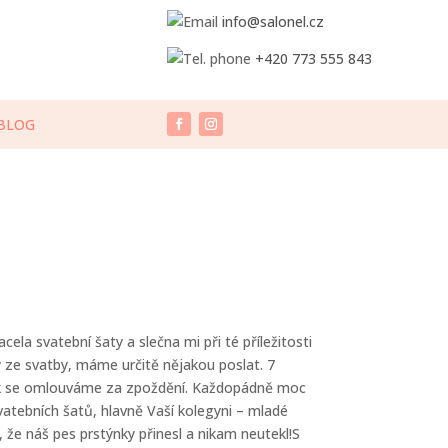
info@salonel.cz
+420 773 555 843
BLOG
ela svatební šaty a slečna mi při té příležitosti
 ze svatby, máme určitě nějakou poslat. 7
ak se omlouváme za zpoždění. Každopádně moc
atebních šatů, hlavně Vaší kolegyni – mladé
, že náš pes prstýnky přinesl a nikam neutekl!S